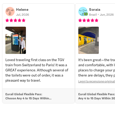
Helene
Soraia
Jul, 2026
Brazil
Jun, 2026
Loved traveling first class on the TGV
It's been great—the trai
train from Switzerland to Paris! It was a
and comfortable, with 
GREAT experience. Although several of
places to charge your
the toilets were out of order, it was a
there are delays, they
pleasant way to travel.
So it's a mode of transp
Leggi la recensione origina
definitely use again on 
recommend it.
Eurail Global Flexible Pass:
Eurail Global Flexible Pas
Choose Any 4 to 15 Days Within
Any 4 to 15 Days Within 3
30/60 Days
Days