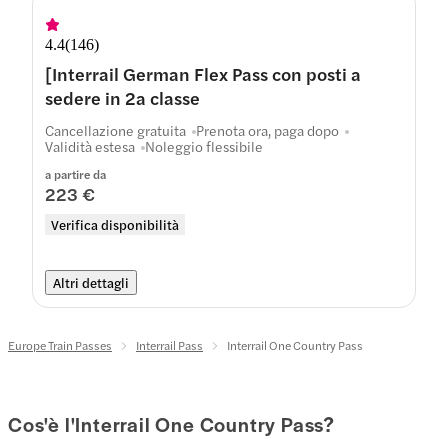
4.4
(
146
)
[Interrail German Flex Pass con posti a
sedere in 2a classe
Cancellazione gratuita
Prenota ora, paga dopo
Validità estesa
Noleggio flessibile
a partire da
223 €
Verifica disponibilità
Altri dettagli
Europe Train Passes
Interrail Pass
Interrail One Country Pass
Cos'è l'Interrail One Country Pass?