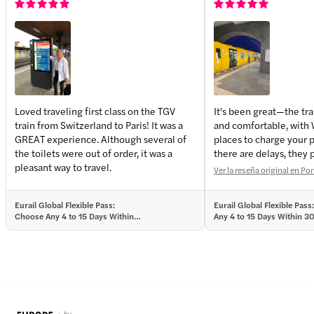
Loved traveling first class on the TGV
It's been great—the trai
train from Switzerland to Paris! It was a
and comfortable, with 
GREAT experience. Although several of
places to charge your
the toilets were out of order, it was a
there are delays, they
pleasant way to travel.
So it's a mode of transp
Ver la reseña original en P
definitely use again on 
recommend it.
Eurail Global Flexible Pass:
Eurail Global Flexible Pas
Choose Any 4 to 15 Days Within
Any 4 to 15 Days Within 3
30/60 Days
Days