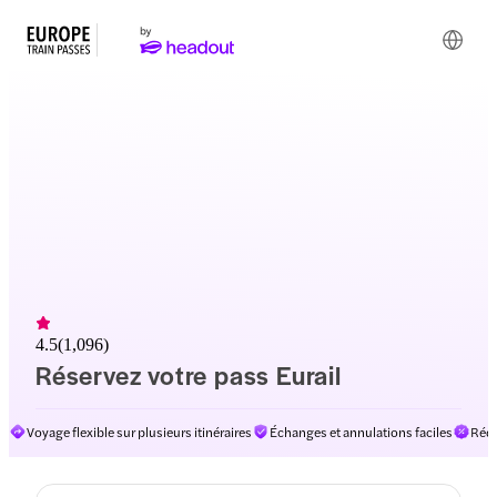
4.5
(
1,096
)
Réservez votre pass Eurail
Voyage flexible sur plusieurs itinéraires
Échanges et annulations faciles
Rédu