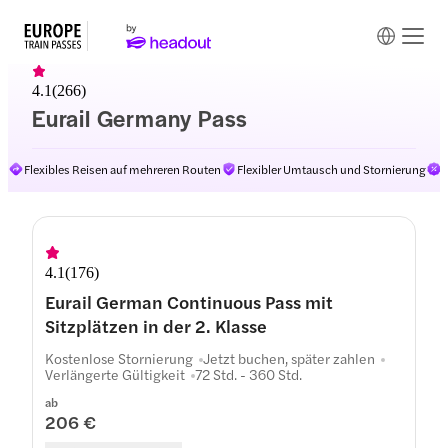
4.1
(
266
)
Eurail Germany Pass
Flexibles Reisen auf mehreren Routen
Flexibler Umtausch und Stornierung
E
4.1
(
176
)
Eurail German Continuous Pass mit
Sitzplätzen in der 2. Klasse
Kostenlose Stornierung
Jetzt buchen, später zahlen
Verlängerte Gültigkeit
72 Std. - 360 Std.
ab
206 €