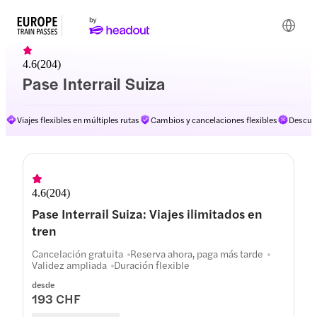
4.6
(
204
)
Pase Interrail Suiza
Viajes flexibles en múltiples rutas
Cambios y cancelaciones flexibles
Descuen
4.6
(
204
)
Pase Interrail Suiza: Viajes ilimitados en
tren
Cancelación gratuita
Reserva ahora, paga más tarde
Validez ampliada
Duración flexible
desde
193 CHF