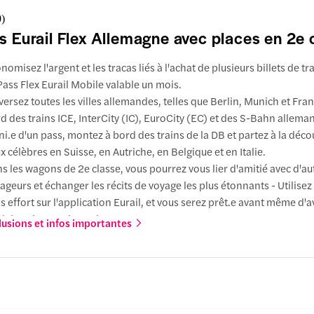
0
)
s Eurail Flex Allemagne avec places en 2e 
nomisez l'argent et les tracas liés à l'achat de plusieurs billets de tr
Pass Flex Eurail Mobile valable un mois.
versez toutes les villes allemandes, telles que Berlin, Munich et Fran
d des trains ICE, InterCity (IC), EuroCity (EC) et des S-Bahn allema
i.e d'un pass, montez à bord des trains de la DB et partez à la déco
ux célèbres en Suisse, en Autriche, en Belgique et en Italie.
s les wagons de 2e classe, vous pourrez vous lier d'amitié avec d'au
ageurs et échanger les récits de voyage les plus étonnants - Utilisez
s effort sur l'application Eurail, et vous serez prêt.e avant même d'a
d dans le premier train.
lusions et infos importantes