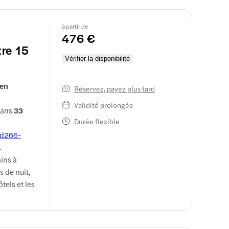
ée tout en
illes
à partir de
476 €
des wagons
tre 15
places
Vérifier la disponibilité
jours.
 en
Réservez, payez plus tard
Validité prolongée
 dans
33
Durée flexible
d266-
.
ains à
s de nuit,
tels et les
é, ce pass
avez pas