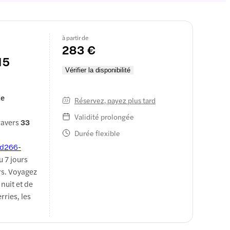
à partir de
283 €
15
Vérifier la disponibilité
te
Réservez, payez plus tard
Validité prolongée
travers
33
Durée flexible
d266-
u 7 jours
rs. Voyagez
nuit et de
rries, les
on de