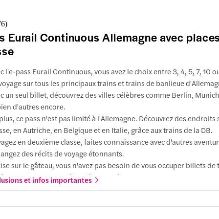
oin de prévoir des jours de trajet ni d'acheter des billets séparés.
uts :
Optez pour la 2e classe si vous recherchez un confort à prix ab
76
)
passez en 1re classe pour profiter de cabines plus calmes, d'un esp
s Eurail Continuous Allemagne avec place
plémentaire pour les jambes et d'un voyage plus détendu.
sse
c l'e-pass Eurail Continuous, vous avez le choix entre 3, 4, 5, 7, 10 o
voyage sur tous les principaux trains et trains de banlieue d'Allema
c un seul billet, découvrez des villes célèbres comme Berlin, Munich
bien d'autres encore.
plus, ce pass n'est pas limité à l'Allemagne. Découvrez des endroit
sse, en Autriche, en Belgique et en Italie, grâce aux trains de la DB.
agez en deuxième classe, faites connaissance avec d'autres aventuri
angez des récits de voyage étonnants.
ise sur le gâteau, vous n'avez pas besoin de vous occuper billets de 
ier. Avant votre premier trajet en train, procurez-vous votre e-pass
lusions et infos importantes
pplication Eurail.