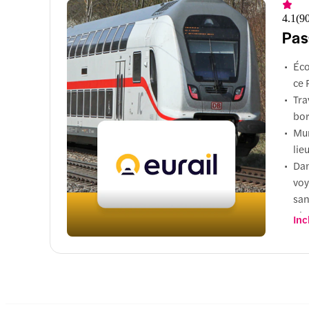
4.1
(
9
Pas
Éco
ce 
Tra
bor
Mun
lie
Dan
voy
san
pie
Inc