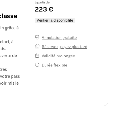
à partir de
223 €
classe
Vérifier la disponibilité
ain grâce à
Annulation gratuite
cfort, à
Réservez, payez plus tard
nds.
uverte de
Validité prolongée
Durée flexible
tres
 votre pass
voir mis le