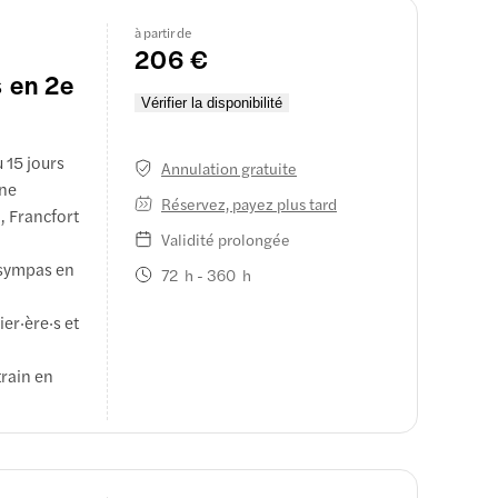
à partir de
ordable,
206 €
ace
s en 2e
Vérifier la disponibilité
u 15 jours
Annulation gratuite
gne
Réservez, payez plus tard
, Francfort
Validité prolongée
s sympas en
72 h - 360 h
er·ère·s et
train en
 sur