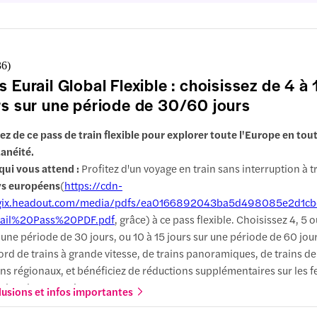
36
)
s Eurail Global Flexible : choisissez de 4 à 
rs sur une période de 30/60 jours
tez de ce pass de train flexible pour explorer toute l'Europe en tou
anéité.
qui vous attend :
Profitez d'un voyage en train sans interruption à 
ys européens
(
https://cdn-
gix.headout.com/media/pdfs/ea0166892043ba5d498085e2d1cb
rail%20Pass%20PDF.pdf
, grâce) à ce pass flexible. Choisissez 4, 5 o
 une période de 30 jours, ou 10 à 15 jours sur une période de 60 jou
ord de trains à grande vitesse, de trains panoramiques, de trains de 
ins régionaux, et bénéficiez de réductions supplémentaires sur les fe
els et les attractions.
lusions et infos importantes
rquoi choisir cette expérience :
Évitez les tracas liés à la réservati