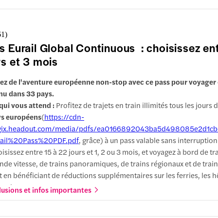
sieurs billets : ce pass vous permet de voyager de manière spontan
lisant d'importantes économies sur vos voyages à travers plusieurs v
ropéennes.
61
)
uts :
Vous avez le choix entre la 1re classe, pour plus de confort et 
s Eurail Global Continuous : choisissez en
s calmes, ou la 2e classe, pour un voyage à prix abordable avec des 
rs et 3 mois
ises conviviales et animées, ainsi que des durées flexibles de 4 à 15 
tez de l'aventure européenne non-stop avec ce pass pour voyager
nu dans 33 pays.
qui vous attend :
Profitez de trajets en train illimités tous les jours
ys européens
(
https://cdn-
gix.headout.com/media/pdfs/ea0166892043ba5d498085e2d1cb
rail%20Pass%20PDF.pdf
, grâce) à un pass valable sans interruption
isissez entre 15 à 22 jours et 1, 2 ou 3 mois, et voyagez à bord de tr
nde vitesse, de trains panoramiques, de trains régionaux et de train
t en bénéficiant de réductions supplémentaires sur les ferries, les hô
ractions.
lusions et infos importantes
rquoi choisir cette expérience :
Si votre programme est très charg
s permet de voyager tous les jours sans aucune restriction : vous n'